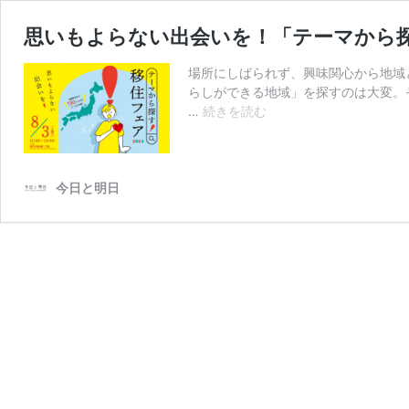
思いもよらない出会いを！「テーマから探
場所にしばられず、興味関心から地域と
らしができる地域」を探すのは大変。
思
…
続きを読む
い
も
よ
ら
今日と明日
な
い
出
会
い
を！
「テ
ー
マ
か
ら