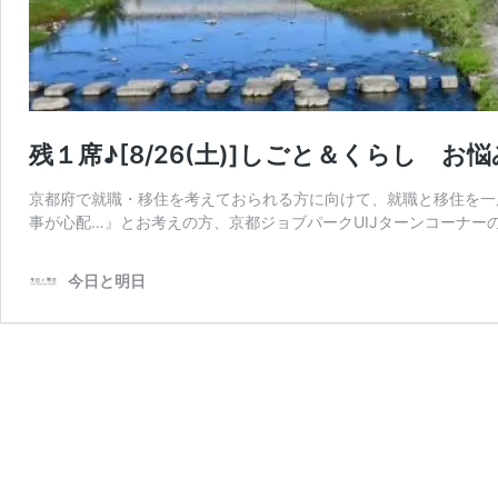
残１席♪[8/26(土)]しごと＆くらし お
京都府で就職・移住を考えておられる方に向けて、就職と移住を一
事が心配…』とお考えの方、京都ジョブパークUIJターンコーナー
今日と明日