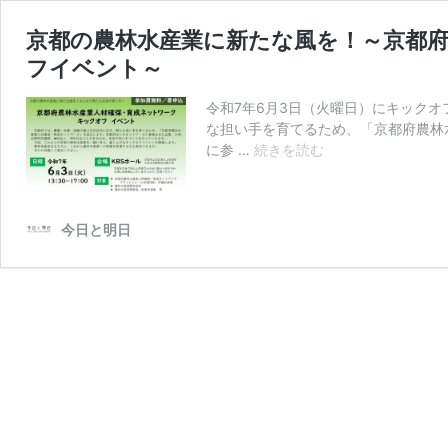
京都の農林水産業に新たな風を！～京都
フイベント～
令和7年6月3日（火曜日）にキック
な担い手を育てるため、「京都府農林
京
に参 …
続きを読む
都
の
農
今日と明日
林
水
産
業
に
新
た
な
風
を！
～