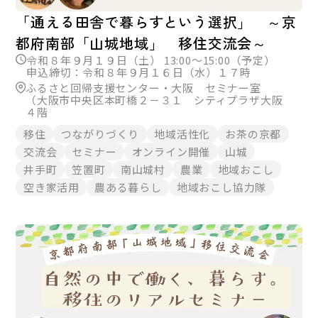
「通える田舎で暮らすという選択」 ～京
都府南部「山城地域」 移住交流会～
令和８年９月１９日（土） 13:00～15:00（予定）
申込締切：令和８年９月１６日（水）１７時
ふるさと回帰支援センター・大阪 セミナー室
（大阪市中央区本町橋２－３１ シティプラザ大阪
４階
移住
つながりづくり
地域活性化
お茶の京都
交流会
セミナー
オンライン開催
山城
井手町
笠置町
南山城村
農業
地域おこし
空き家活用
農ある暮らし
地域おこし協力隊