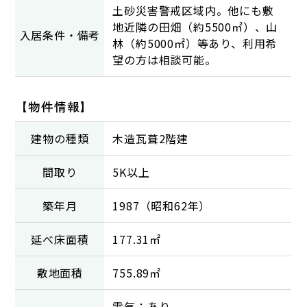
土砂災害警戒区域内。他にも敷
地近隣の田畑（約5500㎡）、山
入居条件・備考
林（約5000㎡）等あり、利用希
望の方は相談可能。
【物件情報】
建物の種類
木造瓦葺2階建
間取り
5K以上
築年月
1987（昭和62年）
延べ床面積
177.31㎡
敷地面積
755.89㎡
電気：あり