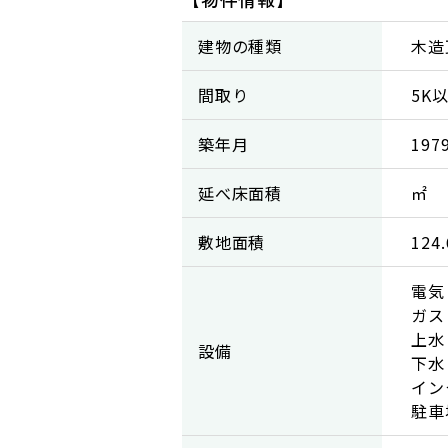
建物の種類
木造
間取り
5K
築年月
19
延べ床面積
㎡
敷地面積
124
電気
ガス
上水
設備
下水
イン
駐車