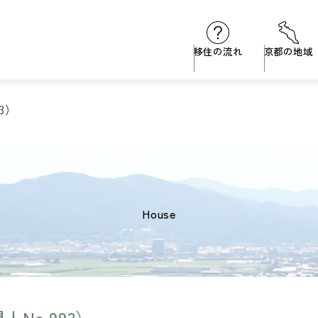
移住の流れ
京都の地域
3）
house
No.993）