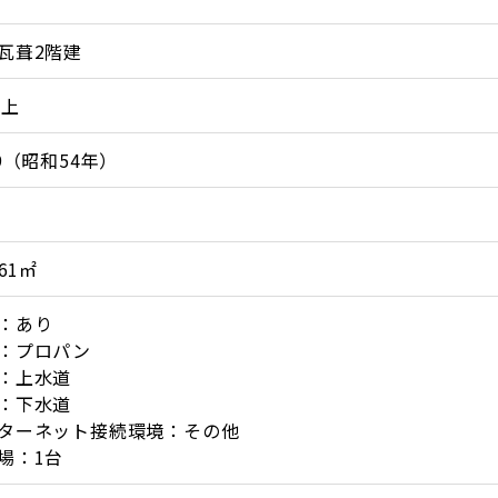
瓦葺2階建
以上
79（昭和54年）
.61㎡
：あり
：プロパン
：上水道
：下水道
ターネット接続環境：その他
場：1台