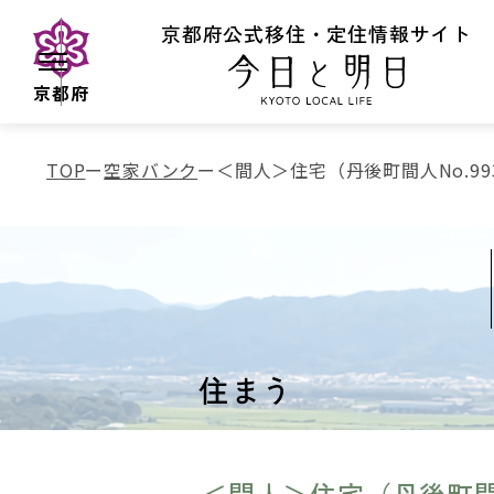
京都府公式移住・定住情報サイト
京都府
TOP
空家バンク
＜間人＞住宅（丹後町間人No.99
住まう
＜間人＞住宅（丹後町間人