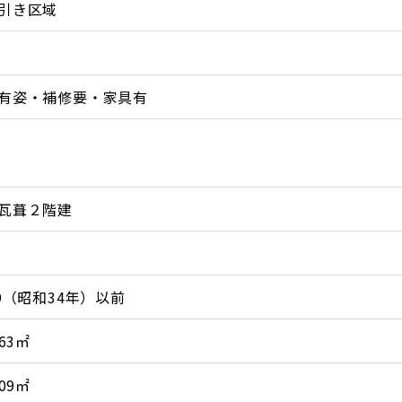
引き区域
有姿・補修要・家具有
瓦葺２階建
59（昭和34年）以前
.63㎡
.09㎡