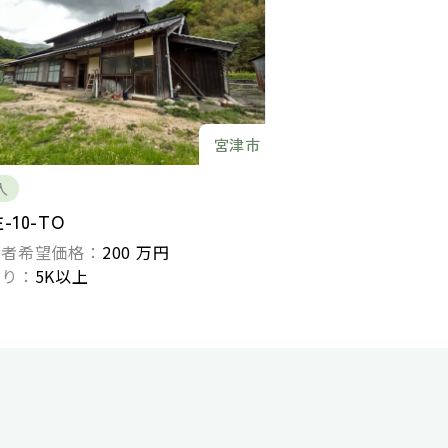
宮津市
入
-10-TO
有者希望価格：
200 万円
取り：
5K以上