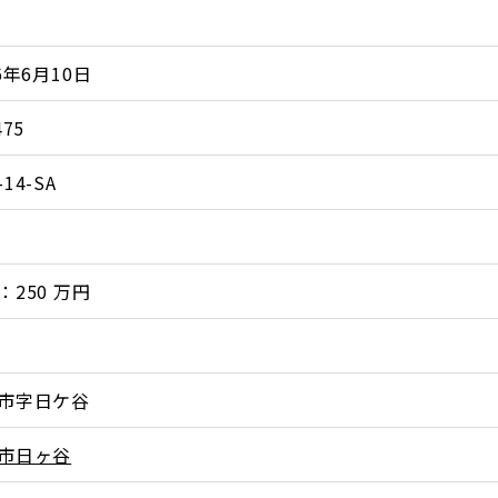
6年6月10日
475
14-SA
：250 万円
市字日ケ谷
市日ヶ谷