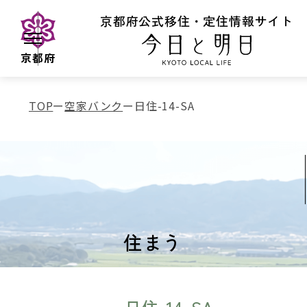
京都府公式移住・定住情報サイト
京都府
TOP
空家バンク
日住-14-SA
住まう
日住-14-SA