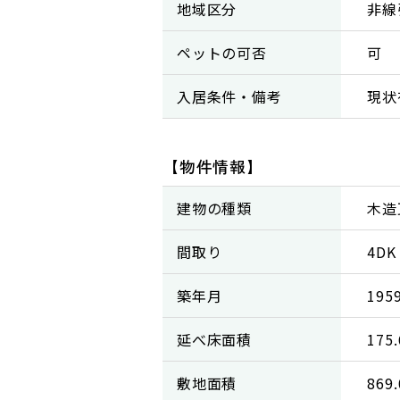
地域区分
非線
ペットの可否
可
入居条件・備考
現状
【物件情報】
建物の種類
木造
間取り
4DK
築年月
19
延べ床面積
175
敷地面積
869