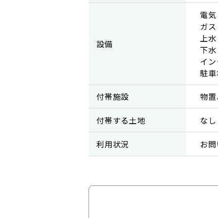
電気
ガス
上水
設備
下水
イン
駐車
付帯施設
物置
付帯する土地
なし
利用状況
お問