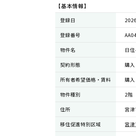
【基本情報】
登録日
202
登録番号
AA0
物件名
日住-
契約形態
購入
所有者希望価格・賃料
購入
物件種別
2階
住所
宮津
移住促進特別区域
宮津