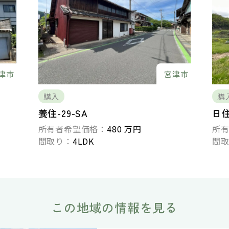
津市
宮津市
購入
購
養住-29-SA
日住
所有者希望価格：
480 万円
所
間取り：
4LDK
間
この地域の情報を見る