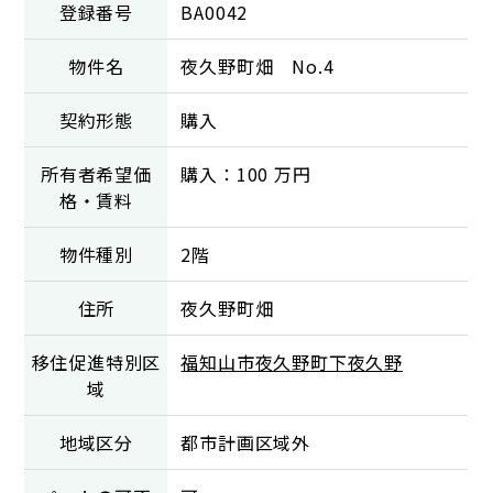
登録番号
BA0042
物件名
夜久野町畑 No.4
契約形態
購入
所有者希望価
購入：100 万円
格・賃料
物件種別
2階
住所
夜久野町畑
移住促進特別区
福知山市夜久野町下夜久野
域
地域区分
都市計画区域外