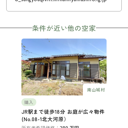
条件が近い他の空家
南山城村
購入
JR駅まで徒歩18分 お庭が広々物件
(No.08-1北大河原）
所有者希望価格：
280 万円