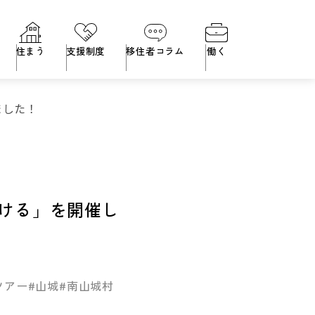
住まう
支援制度
移住者コラム
働く
ました！
ける」を開催し
ツアー
#山城
#南山城村