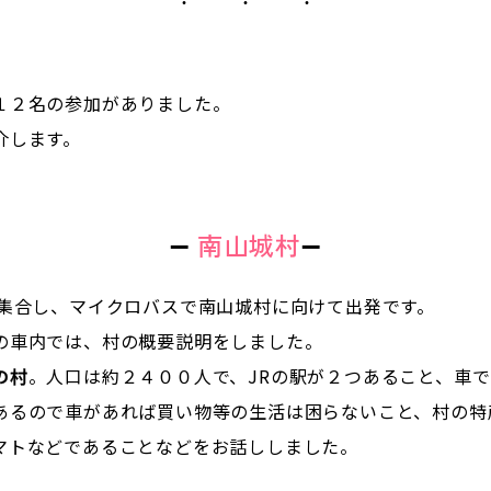
１２名の参加がありました。
介します。
➖
南山城村
➖
に集合し、マイクロバスで南山城村に向けて出発です。
の車内では、村の概要説明をしました。
の村
。人口は約２４００人で、JRの駅が２つあること、車
あるので車があれば買い物等の生活は困らないこと、村の特
マトなどであることなどをお話ししました。