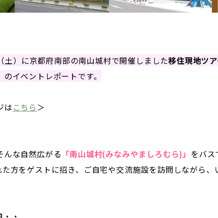
8日（土）に京都府南部の南山城村で開催しました
移住現地ツア
」
のイベントレポートです。
ジは
こちら
＞
そんな自然広がる
「南山城村(みなみやましろむら)」
をバス
れた方をゲストに招き、ご自宅や交流施設を訪問しながら、

・・