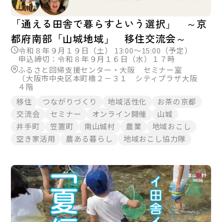
「通える田舎で暮らすという選択」 ～京
都府南部「山城地域」 移住交流会～
令和８年９月１９日（土） 13:00～15:00（予定）
申込締切：令和８年９月１６日（水）１７時
ふるさと回帰支援センター・大阪 セミナー室
（大阪市中央区本町橋２－３１ シティプラザ大阪
４階
移住
つながりづくり
地域活性化
お茶の京都
交流会
セミナー
オンライン開催
山城
井手町
笠置町
南山城村
農業
地域おこし
空き家活用
農ある暮らし
地域おこし協力隊