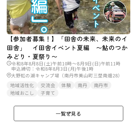
【参加者募集！】「田舎の未来、未来のイ
田舎」 イ田舎イベント夏編 〜鮎のつか
みどり・夏祭り〜
令和8年8月8日(土)午前10時～8月9日(日)午前11時
申込締切：令和8年8月3日(月)午後1時
大野虹の湖キャンプ場（南丹市美山町三埜南畑28）
地域活性化
交流会
体験
南丹
南丹市
地域おこし
子育て
一覧を見る