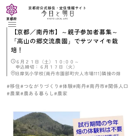
京都府公式移住・定住情報サイト
京都府
【京都／南丹市】～親子参加者募集～
「高山の郷交流農園」でサツマイモ栽
培！
６月２１日（土）１０:００～
申込締切：６月１７日（火）
旧摩気小学校(南丹市園部町宍人市場111)隣接の畑
#移住
#つながりづくり
#体験
#南丹
#南丹市
#関係人口
#農業
#農ある暮らし
#農家