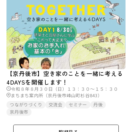
【京丹後市】空き家のことを一緒に考える
4DAYSを開催します！
令和８年８月３０日（日）１３：３０～１５：３０
まちまち案内所（京丹後市峰山町杉谷843）
つながりづくり
交流会
セミナー
丹後
京丹後市
一覧を見る