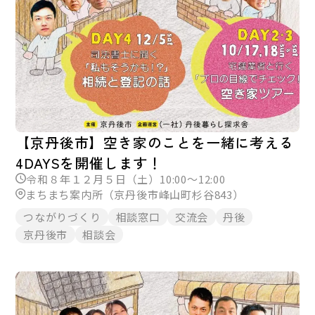
【京丹後市】空き家のことを一緒に考える
4DAYSを開催します！
令和８年１２月５日（土）10:00～12:00
まちまち案内所（京丹後市峰山町杉谷843）
つながりづくり
相談窓口
交流会
丹後
京丹後市
相談会