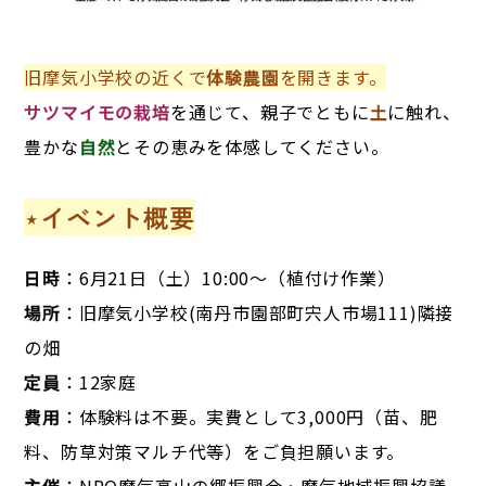
旧摩気小学校の近くで
体験農園
を開きます。
サツマイモの栽培
を通じて、親子でともに
土
に触れ、
豊かな
自然
とその恵みを体感してください。
⋆イベント概要
日時
：6月21日（土）10:00～（植付け作業）
場所
：旧摩気小学校(南丹市園部町宍人市場111)隣接
の畑
定員
：12家庭
費用
：体験料は不要。実費として3,000円（苗、肥
料、防草対策マルチ代等）をご負担願います。