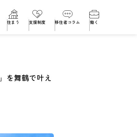
住まう
支援制度
移住者コラム
働く
」を舞鶴で叶え