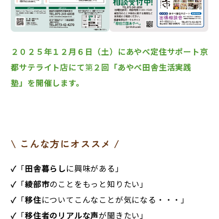
２０２５年１２月６日（土）にあやべ定住サポート京
都サテライト店にて
第
２回「あやべ田舎生活実践
塾」を開催します。
\ こんな方にオススメ /
✓
「
田舎暮らし
に興味がある」
✓
「
綾部市
のことをもっと知りたい」
✓
「
移住
についてこんなことが気になる・・・」
✓
「
移住者のリアルな声
が聞きたい」