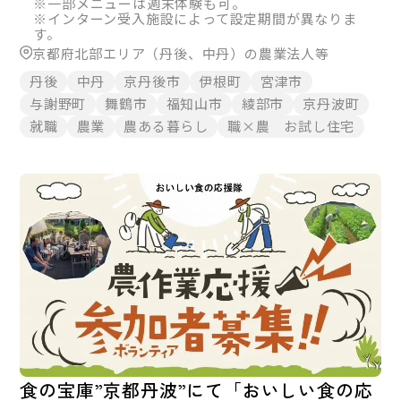
※一部メニューは週末体験も可。
※インターン受入施設によって設定期間が異なりま
す。
京都府北部エリア（丹後、中丹）の農業法人等
丹後
中丹
京丹後市
伊根町
宮津市
与謝野町
舞鶴市
福知山市
綾部市
京丹波町
就職
農業
農ある暮らし
職×農 お試し住宅
食の宝庫”京都丹波”にて「おいしい食の応