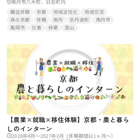
南丹市八木町、日吉町内
職住体験
京都
地域活性化
地域交流
森の京都
体験
南丹
京丹波町
南丹市
亀岡市
仕事
林業
里山
【農業×就職×移住体験】京都・農と暮ら
しのインターン
2026年4月～2027年3月（体験期間は1ヶ月～）