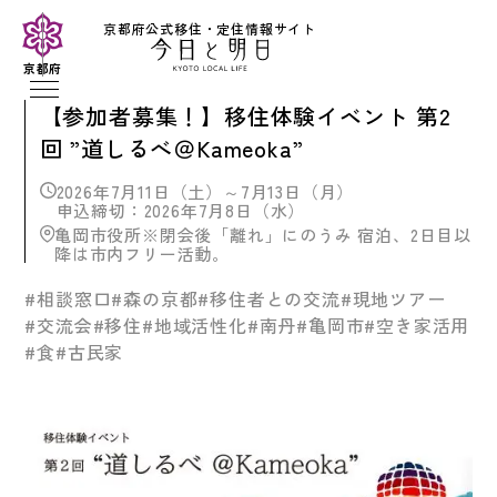
京都府公式移住・定住情報サイト
京都府
【参加者募集！】移住体験イベント 第2
回 ”道しるべ＠Kameoka”
2026年7月11日（土）～7月13日（月）
申込締切：2026年7月8日（水）
亀岡市役所※閉会後「離れ」にのうみ 宿泊、2日目以
降は市内フリー活動。
#相談窓口
#森の京都
#移住者との交流
#現地ツアー
#交流会
#移住
#地域活性化
#南丹
#亀岡市
#空き家活用
#食
#古民家