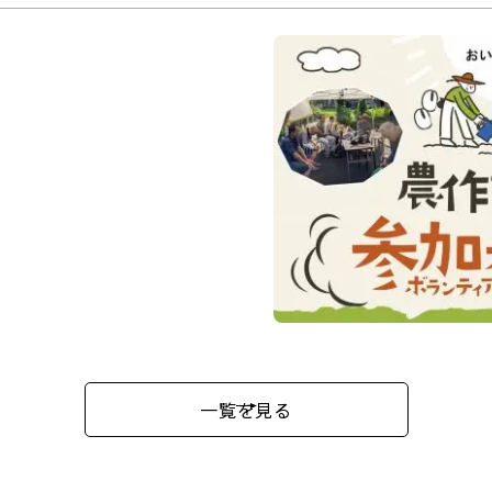
食の宝庫”京都丹
応援隊」の参加者
援・ふるさとボラ
令和８年（2026年）5月～
※地区により開催日が異
京都丹波地域
詳細はパンフレットを確
京野菜
京都
地域活性
京丹波町
南丹市
亀岡
一覧を見る