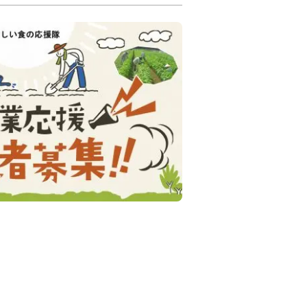
波”にて「おいしい食の
を大募集！～農作業応
ンティア～
12月
なります
認ください
化
地域交流
体験
南丹
市
農業
農ある暮らし