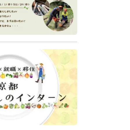
性化
地域交流
森の京都
体験
亀岡市
仕事
林業
里山
住体験】京都・農と暮
月（体験期間は1ヶ月～）
験も可。
よって設定期間が異なります。
、中丹）の農業法人等
伊根町
宮津市
与謝野町
市
京丹波町
就職
農業
お試し住宅