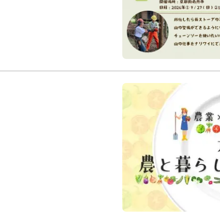
11/29（日）
南丹市八木町、日吉町内
職住体験
京都
地域活
南丹
京丹波町
南丹市
【農業×就職×移
らしのインターン
2026年4月～2027年3
※一部メニューは週末体
※インターン受入施設に
京都府北部エリア（丹後
丹後
中丹
京丹後市
舞鶴市
福知山市
綾部
農ある暮らし
職×農 