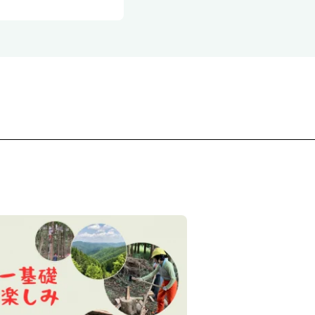
南丹の森で学を創る
ンソー基礎と森の楽しみ
回：11/1（日）、第3回：