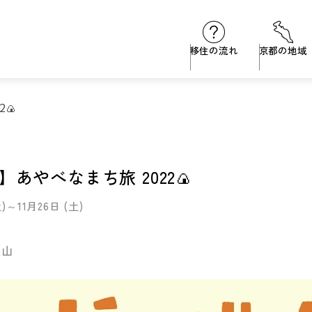
移住の流れ
京都の地域
🍙
あやべなまち旅 2022🍙
土)～11月26日 (土)
里山