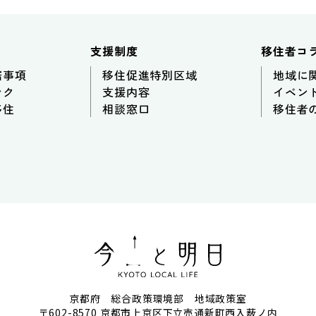
支援制度
移住者コ
諾事項
移住促進特別区域
地域に
ンク
支援内容
イベン
移住
相談窓口
移住者
京都府 総合政策環境部 地域政策室
〒602-8570
京都市上京区下立売通新町西入薮ノ内