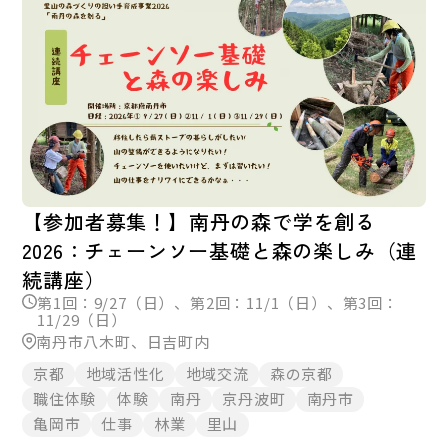
【参加者募集！】南丹の森で学を創る
2026：チェーンソー基礎と森の楽しみ（連
続講座）
第1回：9/27（日）、第2回：11/1（日）、第3回：
11/29（日）
南丹市八木町、日吉町内
京都
地域活性化
地域交流
森の京都
職住体験
体験
南丹
京丹波町
南丹市
亀岡市
仕事
林業
里山