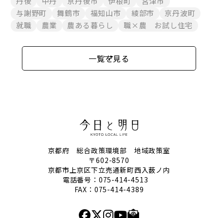
丹後
中丹
京丹後市
伊根町
宮津市
与謝野町
舞鶴市
福知山市
綾部市
京丹波町
就職
農業
農ある暮らし
職×農 お試し住宅
一覧を見る
京都府 総合政策環境部 地域政策室
〒602-8570
京都市上京区下立売通新町西入薮ノ内
電話番号：
075-414-4513
FAX：075-414-4389