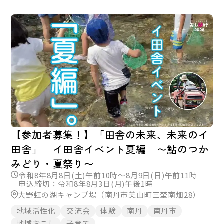
【参加者募集！】「田舎の未来、未来のイ
田舎」 イ田舎イベント夏編 〜鮎のつか
みどり・夏祭り〜
令和8年8月8日(土)午前10時～8月9日(日)午前11時
申込締切：令和8年8月3日(月)午後1時
大野虹の湖キャンプ場（南丹市美山町三埜南畑28）
地域活性化
交流会
体験
南丹
南丹市
地域おこし
子育て