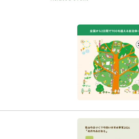
ふるさと回帰フェア
出展】
2026年9月12日(土)・13日(
東京国際フォーラム ホ
フェア
京丹波町
亀岡
Uターン
【参加者募集！】