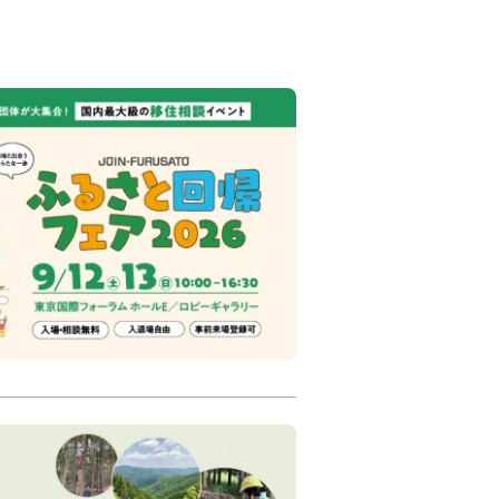
2026【東京開催/両日
日) 10:00～16:30
ールE・ロビーギャラリー
市
笠置町
京都市
Iターン
南丹の森で学を創る