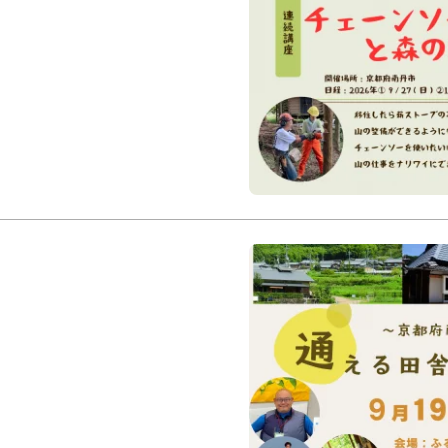
2026：チェー
（連続講座）
第1回：9/27（日）、第2
11/29（日）
南丹市八木町、日吉町内
職住体験
京都
地域活
南丹
京丹波町
南丹市
「通える田舎で暮
京都府南部「山城
令和８年９月１９日（土） 1
申込締切：令和８年９月
ふるさと回帰支援センタ
（大阪市中央区本町橋２
お茶の京都
交流会
移
セミナー
オンライン開