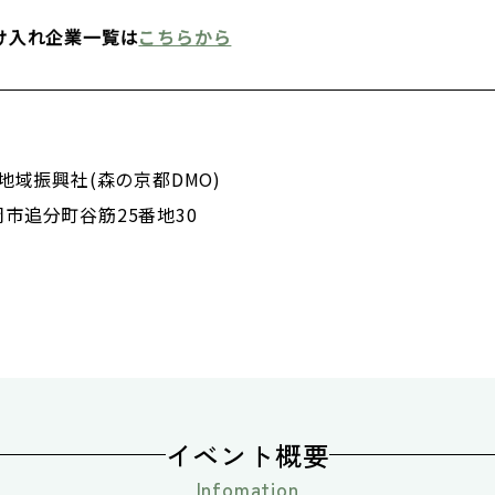
け入れ企業一覧は
こちらから
地域振興社(森の京都DMO)
亀岡市追分町谷筋25番地30
イベント概要
Infomation