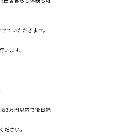
で田舎暮らし体験も可
させていただきます。
行います。
。
限3万円以内で後日補
ください。