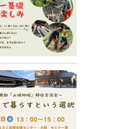
ンソー基礎と森の楽しみ
回：11/1（日）、第3回：
性化
地域交流
森の京都
体験
亀岡市
仕事
林業
里山
らすという選択」 ～
地域」 移住交流会～
3:00～15:00（予定）
１６日（水）１７時
ー・大阪 セミナー室
－３１ シティプラザ大阪 ４階
住
つながりづくり
地域活性化
催
山城
井手町
笠置町