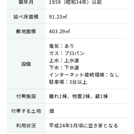
築年月
1959（昭和34年）以前
延べ床面積
91.23㎡
敷地面積
403.29㎡
電気：あり
ガス：プロパン
上水：上水道
設備
下水：下水道
インターネット接続環境：なし
駐車場：3台以上
付帯施設
離れ1棟、物置2棟、蔵1棟
付帯する土地
畑
利用状況
平成24年3月頃に空き家となる