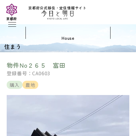
京都府公式移住・定住情報サイト
京都府
house
住まう
物件No２６５ 富田
登録番号：CA0603
購入
農地