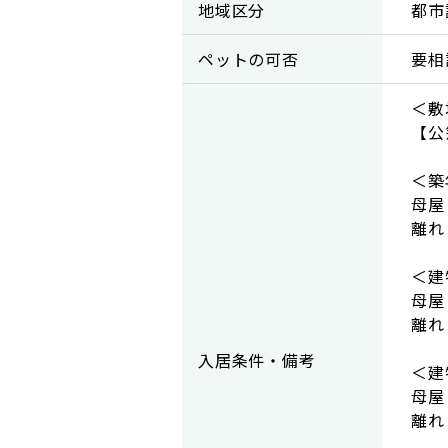
地域区分
都市
ペットの可否
要相
＜敷
【公
＜築
母
離れ
＜建
母屋
離れ
入居条件・備考
＜建
母屋
離れ