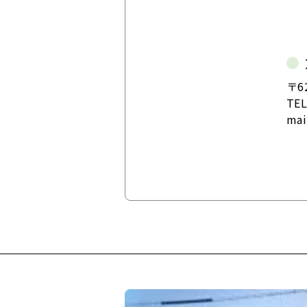
〒6
TE
ma