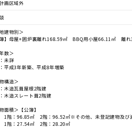
計画区域外
談
地建物別＞
簿】母屋+囲炉裏離れ168.59㎡ BBQ用小屋66.11㎡ 離れ1
年数＞
屋：未詳
：平成3年新築、平成8年増築
物構造＞
：木造瓦葺屋根2階建
：木造スレート葺2階建
物面積＞【公簿】
 1階：96.85㎡ 2階：96.52㎡※その他、未登記建物及
 1階：27.54㎡ 2階：28.20㎡