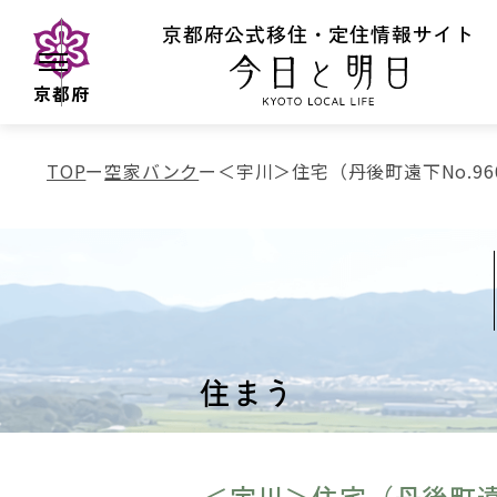
京都府公式移住・定住情報サイト
京都府
TOP
空家バンク
＜宇川＞住宅（丹後町遠下No.96
住まう
＜宇川＞住宅（丹後町遠下