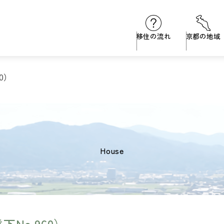
移住の流れ
京都の地域
0）
house
No.960）