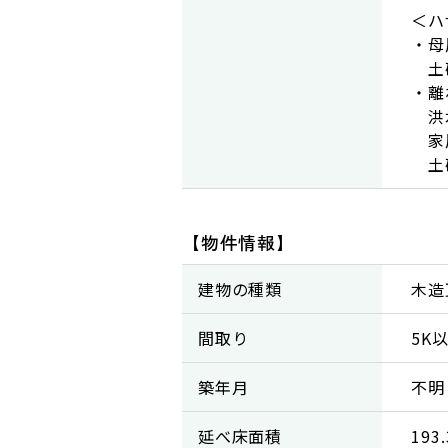
＜ハ
・母
土砂
・
洪水
家屋
土砂
【物件情報】
建物の種類
木造
間取り
5K
築年月
不明
延べ床面積
193