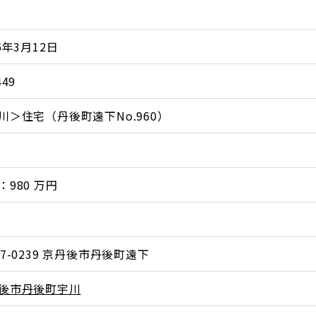
6年3月12日
449
川＞住宅（丹後町遠下No.960）
：980 万円
27-0239 京丹後市丹後町遠下
後市丹後町宇川