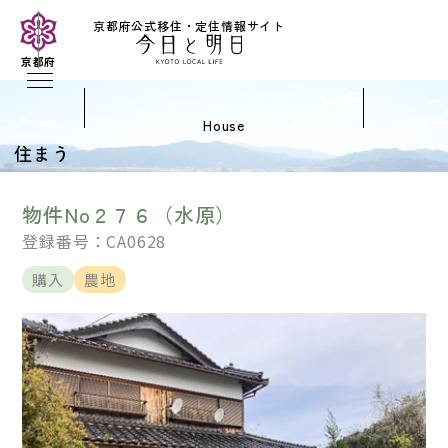
京都府公式移住・定住情報サイト
京都府
house
住まう
物件No２７６（水原）
登録番号：CA0628
購入
農地