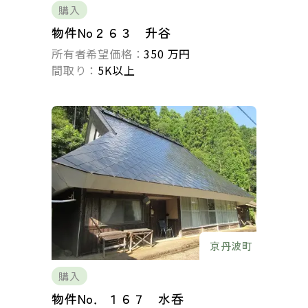
購入
物件No２６３ 升谷
所有者希望価格：
350 万円
間取り：
5K以上
京丹波町
購入
物件No．１６７ 水呑