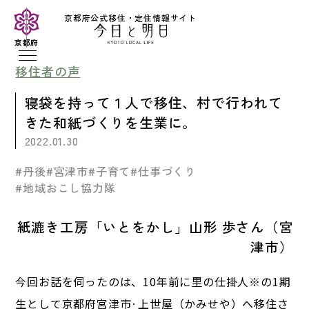
京都府公式移住・定住情報サイト
京都府
移住者の声
寝袋を持って１人で移住、村で行われて
きた和紙づくりを生業に。
2022.01.30
#丹後
#宮津市
#子育て
#仕事づくり
#地域おこし協力隊
紙漉き工房「いとをかし」山形 歩さん（宮
津市）
今回お話を伺ったのは、10年前に里の仕掛人※の1期
生として京都府宮津市·上世屋（かみせや）へ移住さ