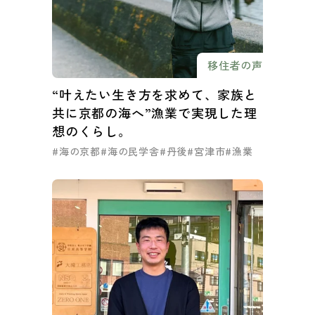
移住者の声
“叶えたい生き方を求めて、家族と
共に京都の海へ”漁業で実現した理
想のくらし。
#海の京都
#海の民学舎
#丹後
#宮津市
#漁業