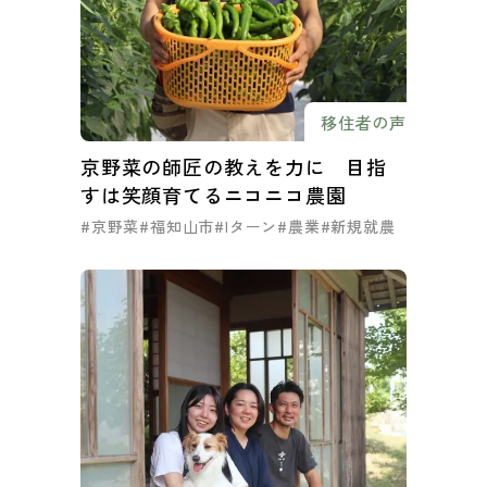
移住者の声
京野菜の師匠の教えを力に 目指
すは笑顔育てるニコニコ農園
#京野菜
#福知山市
#Iターン
#農業
#新規就農