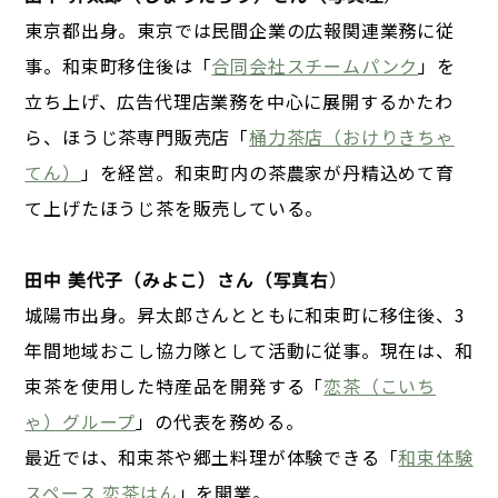
東京都出身。東京では民間企業の広報関連業務に従
事。和束町移住後は「
合同会社スチームパンク
」を
立ち上げ、広告代理店業務を中心に展開するかたわ
ら、ほうじ茶専門販売店「
桶力茶店（おけりきちゃ
てん）
」を経営。和束町内の茶農家が丹精込めて育
て上げたほうじ茶を販売している。
田中 美代子（みよこ）さん（写真右
）
城陽市出身。昇太郎さんとともに和束町に移住後、3
年間地域おこし協力隊として活動に従事。現在は、和
束茶を使用した特産品を開発する「
恋茶（こいち
ゃ）グループ
」の代表を務める。
最近では、和束茶や郷土料理が体験できる「
和束体験
スペース 恋茶はん
」を開業。