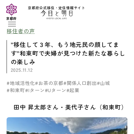
京都府公式移住・定住情報サイト
京都府
移住者の声
”移住して３年、もう地元民の顔してま
す”和束町で夫婦が見つけた新たな暮らし
の楽しみ
2025.11.12
#地域活性化
#お茶の京都
#関係人口創出
#山城
#和束町
#Iターン
#Uターン
#起業
田中 昇太郎さん・美代子さん（和束町）