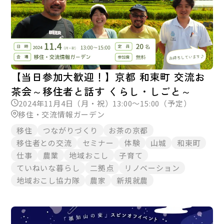
【当日参加大歓迎！】京都 和束町 交流お
茶会～移住者と話す くらし・しごと～
2024年11月4日（月・祝）13:00～15:00（予定）
移住・交流情報ガーデン
移住
つながりづくり
お茶の京都
移住者との交流
セミナー
体験
山城
和束町
仕事
農業
地域おこし
子育て
ていねいな暮らし
二拠点
リノベーション
地域おこし協力隊
農家
新規就農