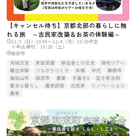
【キャンセル待ち】京都北部の暮らしに触
れる旅 ～古民家改築＆お茶の体験編～
11/3（日）10:00～11/4（月）15:30予定
※申込締切：10/26（土）
綾部市
地域交流
家庭菜園
移住者との交流
現地ツアー
職住体験
つながりづくり
体験
中丹
舞鶴市
福知山市
綾部市
農業
半農半X
空き家活用
農ある暮らし
農家民宿
古民家
リノベーション
農家