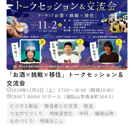
「お酒×挑戦×移住」トークセッション＆
交流会
2024年11月2日（土）17:00～20:00（開場16:40）
CRAFT BANK 3Fホール（福知山市南本町264-5）
ビジネス創出
移住者との交流
移住
つながりづくり
地域活性化
中丹
福知山市
ものづくり
地域おこし