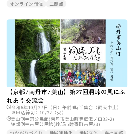
オンライン開催
二拠点
【京都/南丹市/美山】第27回洞峠の風にふ
れあう交流会
令和6年10月27日（日）午前9時半集合（雨天中止）
※申込締切：10/22（火）
美山側＝洞公民館(南丹市美山町豊郷湯ノ口33-2)
綾部側＝古屋公民館(綾部市睦寄町古屋23)
つながりづくり
地域活性化
地域交流
森の京都