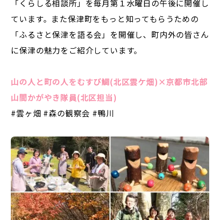
「くらしる相談所」を毎月第１水曜日の午後に開催し
ています。また保津町をもっと知ってもらうための
「ふるさと保津を語る会」を開催し、町内外の皆さん
に保津の魅力をご紹介しています。
山の人と町の人をむすび鯛(北区雲ケ畑)×京都市北部
山間かがやき隊員(北区担当)
#雲ヶ畑 #森の観察会 #鴨川