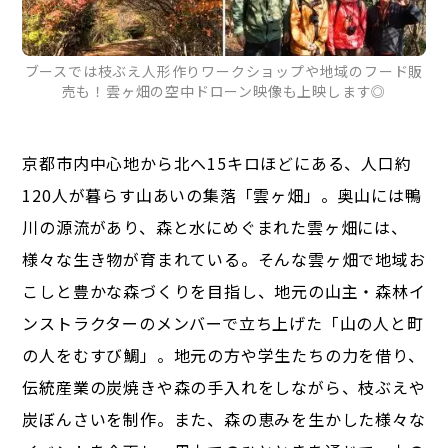
ブースでは枝ぶえ人形作りワークショップや地域のフード販
売も！雲ヶ畑の空中ドローン映像も上映します◎
京都市内中心地から北へ15キロほどにある、人口約
120人が暮らす山あいの集落「雲ヶ畑」。奥山には鴨
川の源流があり、森と水にめぐまれた雲ヶ畑には、
様々な生き物が育まれている。そんな雲ヶ畑で地域お
こしと豊かな森づくりを目指し、地元の山主・森林イ
ンストラクターのメンバーで立ち上げた「山の人と町
の人をむすび鯛」。地元の方や学生たちの力を借り、
伝統産業の炭焼きや森の手入れをしながら、枝ぶえや
炭ぼんさいを制作。また、森の恵みを生かした様々な