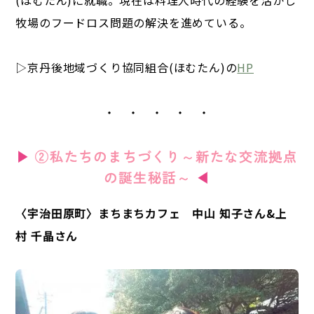
(ほむたん)に就職。現在は料理人時代の経験を活かし
牧場のフードロス問題の解決を進めている。
▷京丹後地域づくり協同組合(ほむたん)の
HP
・ ・ ・ ・ ・
▶
②私たちのまちづくり～新たな交流拠点
の誕生秘話～
◀
〈宇治田原町〉まちまちカフェ 中山 知子さん&上
村 千晶さん