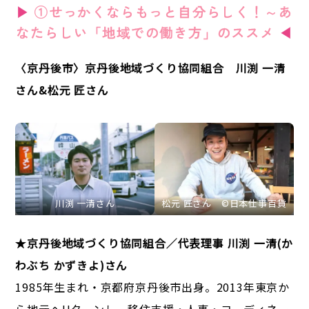
▶
①せっかくならもっと自分らしく！～あ
なたらしい「地域での働き方」のススメ
◀
〈京丹後市〉京丹後地域づくり協同組合 川渕 一清
さん&松元 匠さん
川渕 一清さん
松元 匠さん ©日本仕事百貨
★京丹後地域づくり協同組合／代表理事 川渕 一清(か
わぶち かずきよ)さん
1985年生まれ・京都府京丹後市出身。2013年東京か