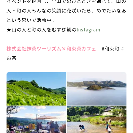
イベントを企画し、里山でのひとときを通じて、山の
人・町の人みんなの笑顔に花咲いたら、めでたいなぁ
という思いで活動中。
★山の人と町の人をむすび鯛の
Instagram
株式会社抹茶ツーリズム×和束茶カフェ
#和束町 #
お茶