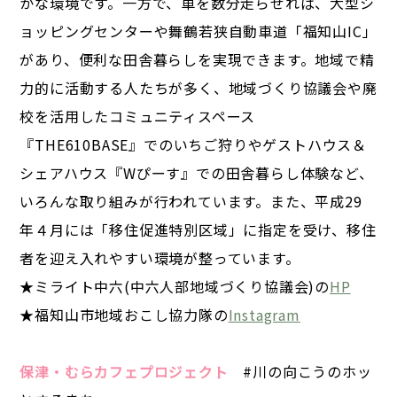
かな環境です。一方で、車を数分走らせれば、大型シ
ョッピングセンターや舞鶴若狭自動車道「福知山IC」
があり、便利な田舎暮らしを実現できます。地域で精
力的に活動する人たちが多く、地域づくり協議会や廃
校を活用したコミュニティスペース
『THE610BASE』でのいちご狩りやゲストハウス＆
シェアハウス『Wぴーす』での田舎暮らし体験など、
いろんな取り組みが行われています。また、平成29
年４月には「移住促進特別区域」に指定を受け、移住
者を迎え入れやすい環境が整っています。
★ミライト中六(中六人部地域づくり協議会)の
HP
★福知山市地域おこし協力隊の
Instagram
保津・むらカフェプロジェクト
#川の向こうのホッ