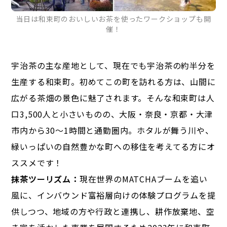
当日は和束町のおいしいお茶を使ったワークショップも開
催！
宇治茶の主な産地として、現在でも宇治茶の約半分を
生産する和束町。初めてこの町を訪れる方は、山間に
広がる茶畑の景色に魅了されます。そんな和束町は人
口3,500人と小さいものの、大阪・奈良・京都・大津
市内から30～1時間と通勤圏内。ホタルが舞う川や、
緑いっぱいの自然豊かな町への移住を考えてる方にオ
ススメです！
抹茶ツーリズム：
現在世界のMATCHAブームを追い
風に、インバウンド富裕層向けの体験プログラムを提
供しつつ、地域の方や行政と連携し、耕作放棄地、空