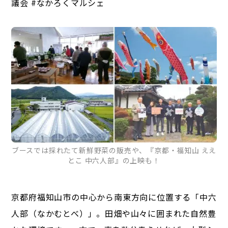
議会 #なかろくマルシェ
ブースでは採れたて新鮮野菜の販売や、『京都・福知山 ええ
とこ 中六人部』の上映も！
京都府福知山市の中心から南東方向に位置する「中六
人部（なかむとべ）」。田畑や山々に囲まれた自然豊