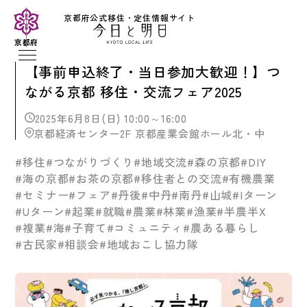
京都府公式移住・定住情報サイト
京都府
【事前申込終了・当日参加大歓迎！】つ
ながる京都 移住・交流フェア2025
2025年6月8日(日) 10:00～16:00
京都経済センター2F 京都産業会館ホール北・中
#移住
#つながりづくり
#地域交流
#森の京都
#DIY
#海の京都
#お茶の京都
#移住者との交流
#有機農業
#セミナー
#フェア
#丹後
#中丹
#南丹
#山城
#Iターン
#Uターン
#起業
#就職
#農業
#林業
#漁業
#半農半X
#複業
#海
#子育て
#コミュニティ
#農ある暮らし
#古民家
#相談会
#地域おこし協力隊