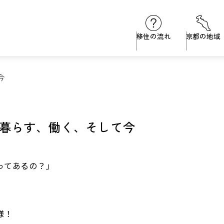
移住の流れ
京都の地域
今
暮らす、働く、そして今
ってあるの？」
」
様！