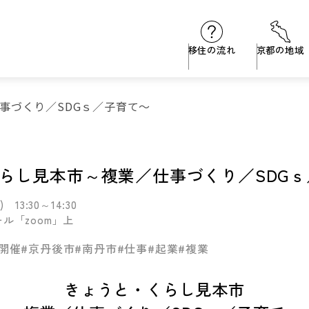
移住の流れ
京都の地域
事づくり／SDGｓ／子育て～
らし見本市～複業／仕事づくり／SDG
 13:30～14:30
ル「zoom」上
開催
#京丹後市
#南丹市
#仕事
#起業
#複業
きょうと・くらし見本市