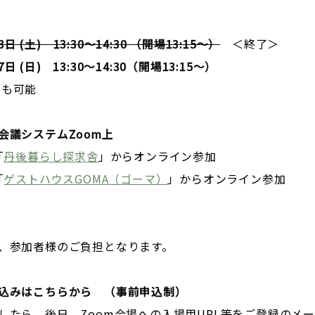
3日 (土) 13:30～14:30 （開場13:15～）
＜終了＞
 7日 (日) 13:30～14:30（開場13:15～）
も可能
会議システムZoom上
「
丹後暮らし探求舎
」からオンライン参加
「
ゲストハウスGOMA（ゴーマ）
」からオンライン参加
、参加者様のご負担となります。
申込みはこちらから （事前申込制）
したら、後日、Zoom会場への入場用URL等をご登録のメ