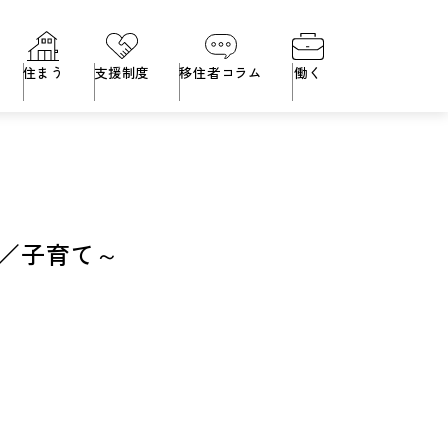
住まう
支援制度
移住者コラム
働く
ｓ／子育て～