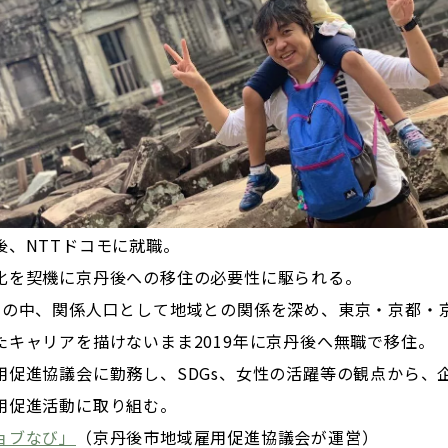
後、NTTドコモに就職。
化を契機に京丹後への移住の必要性に駆られる。
間の中、関係人口として地域との関係を深め、東京・京都・
たキャリアを描けないまま2019年に京丹後へ無職で移住。
用促進協議会に勤務し、SDGs、女性の活躍等の観点から、
用促進活動に取り組む。
ョブなび」
（京丹後市地域雇用促進協議会が運営）