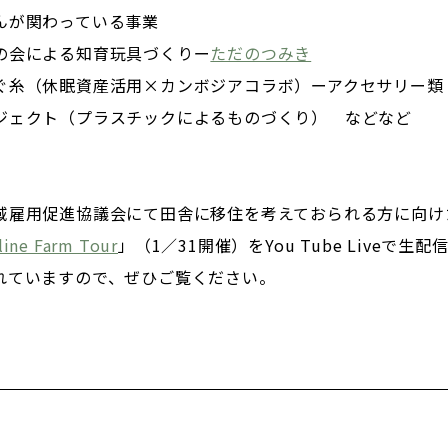
関わっている事業
会による知育玩具づくりー
ただのつみき
糸（休眠資産活用×カンボジアコラボ）ーアクセサリー類
ェクト（プラスチックによるものづくり） などなど
域雇用促進協議会にて田舎に移住を考えておられる方に向け
e Farm Tour
」（1／31開催）をYou Tube Liveで
れていますので、ぜひご覧ください。