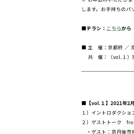
します。お手持ちのパ
■チラシ：
こちら
から
■ 主 催：京都府 ／
共 催：（vol.１
■【vol.１】2021年2月
１）イントロダクショ
２）ゲストトーク fr
・ゲスト：京丹後市地