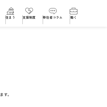
住まう
支援制度
移住者コラム
働く
ます。