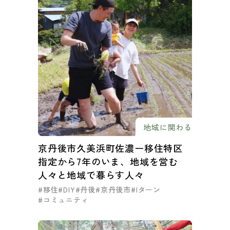
地域に関わる
京丹後市久美浜町佐濃ー移住特区
指定から7年のいま、地域を営む
人々と地域で暮らす人々
#移住
#DIY
#丹後
#京丹後市
#Iターン
#コミュニティ