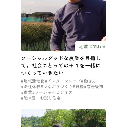
地域に関わる
ソーシャルグッドな農業を目指し
て。社会にとっての＋１を一緒に
つくっていきたい
#地域活性化
#インターンシップ
#働き方
#職住体験
#つながりづくり
#丹後
#京丹後市
#農業
#ソーシャルビジネス
#職×農 お試し住宅