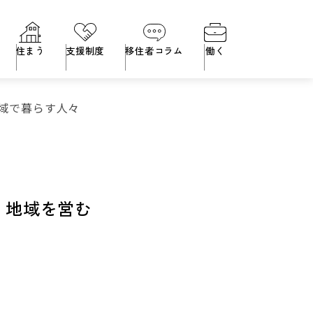
住まう
支援制度
移住者コラム
働く
域で暮らす人々
、地域を営む