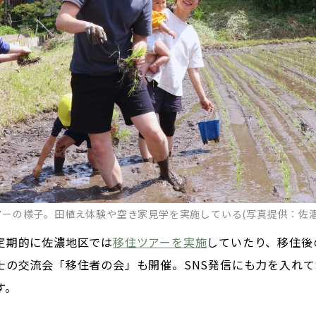
アーの様子。田植え体験や空き家見学を実施している(写真提供：佐濃
定期的に佐濃地区では
移住ツアーを実施
していたり、移住後
士の交流会「移住者の会」も開催。SNS発信にも力を入れ
す。