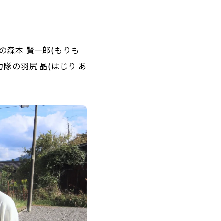
森本 賢一郎(もりも
隊の羽尻 晶(はじり あ