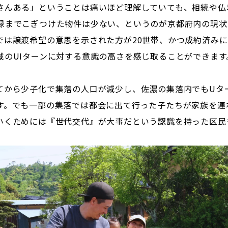
さんある」ということは痛いほど理解していても、相続や仏
録までこぎつけた物件は少ない、というのが京都府内の現状
では譲渡希望の意思を示された方が20世帯、かつ成約済み
域のUIターンに対する意識の高さを感じ取ることができます
てから少子化で集落の人口が減少し、佐濃の集落内でもUタ
す。でも一部の集落では都会に出て行った子たちが家族を連
いくためには『世代交代』が大事だという認識を持った区民