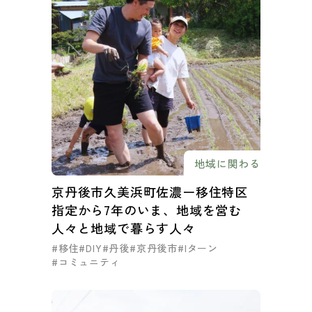
地域に関わる
京丹後市久美浜町佐濃ー移住特区
指定から7年のいま、地域を営む
人々と地域で暮らす人々
#移住
#DIY
#丹後
#京丹後市
#Iターン
#コミュニティ