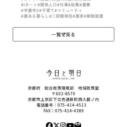
#Iターン
#関係人口
#仕事
#起業
#農業
#半農半X
#子育て
#コミュニティ
#農ある暮らし
#二段階移住
#農家
#新規就農
一覧を見る
京都府 総合政策環境部 地域政策室
〒602-8570
京都市上京区下立売通新町西入薮ノ内
電話番号：
075-414-4513
FAX：075-414-4389