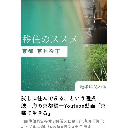
地域に関わる
試しに住んでみる、という選択
肢。海の京都編ーYoutube動画「京
都で生きる」
#職住体験
#移住
#関係人口創出
#地域活性化
#ビジネス創出
#体験
#丹後
#京丹後市