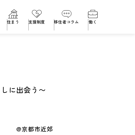
住まう
支援制度
移住者コラム
働く
らしに出会う〜
@京都市近郊