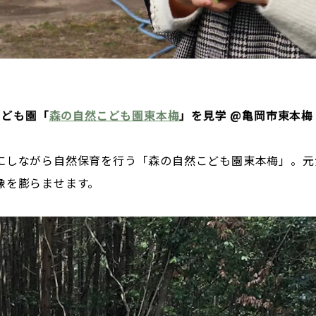
こども園「
森の自然
こども
園東本梅
」を見学 @亀岡市東本梅
にしながら自然保育を行う「森の自然こども園東本梅」。元
像を膨らませます。