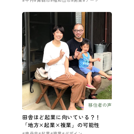
#中丹
#舞鶴市
#福知山市
#開業
#アート
移住者の声
田舎ほど起業に向いている？！
「地方×起業×複業」の可能性
#南丹市
#起業
#複業
#デザイン