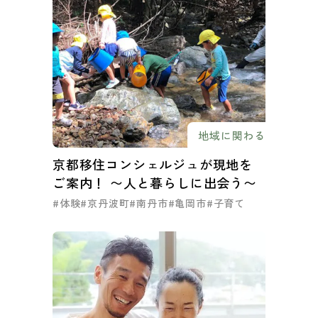
地域に関わる
京都移住コンシェルジュが現地を
ご案内！ 〜人と暮らしに出会う〜
#体験
#京丹波町
#南丹市
#亀岡市
#子育て