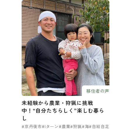
移住者の声
未経験から農業・狩猟に挑戦
中！“自分たちらしく”楽しむ暮ら
し
#京丹後市
#Iターン
#農業
#狩猟
#海
#自給自足